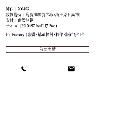
制作 | 2004年
設置場所 | 高麗川駅前広場 (埼玉県日高市)
素材
| 耐候性鋼
サイズ | H10×W16×D17.2(m)
Be Factory
|
設計･構造検討･制作･設置を担当
前の実績
一覧へ戻る
次の実績