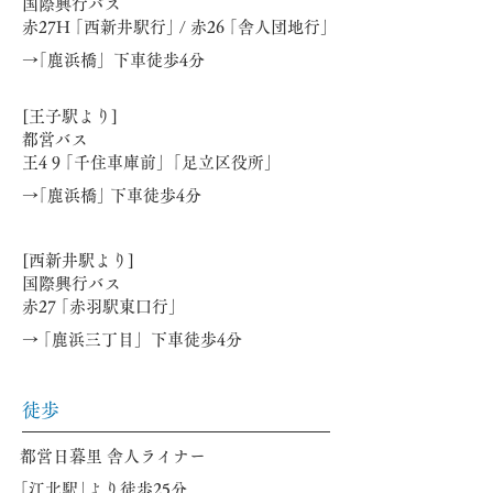
国際興行バス
赤27H ｢西新井駅行｣ / 赤26 ｢舎人団地行｣
​→｢鹿浜橋」下車徒歩4分
[王子駅より]
都営バス
王4 9 ｢千住車庫前」｢足立区役所｣
​→｢鹿浜橋｣ 下車徒歩4分
[西新井駅より]
国際興行バス
赤27
｢赤羽駅東口行｣
→ ｢鹿浜三丁目」下車徒歩4分
​徒歩
都営日暮里 舎人ライナー
｢江北駅｣より徒歩25分