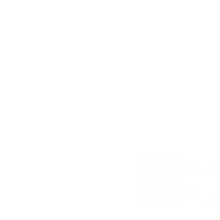
私たちの強み
事業紹介
- 美術制作事業
- 修復保存・メンテナンス
- 画廊運営事業
実績
- 美術制作事業 | 実績
- 修復保存・メンテナンス事業
会社情報
- 代表挨拶