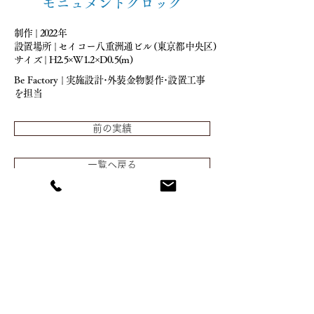
モニュメントクロック
制作 | 2022
年
設置場所 | セイコー八重洲通ビル (東京都中央区)
サイズ | H2.5×W1.2×D0.5(m)
Be Factory
|
実施設計･外装金物製作･設置工事
を担当
前の実績
一覧へ戻る
次の実績