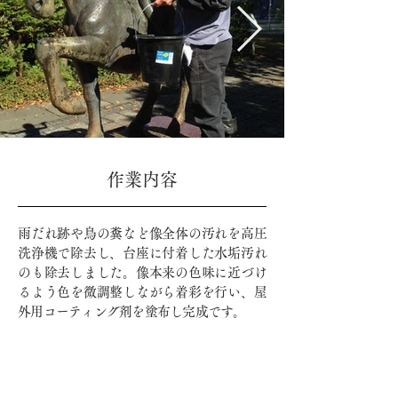
​作業内容
雨だれ跡や鳥の糞など像全体の汚れを高圧
洗浄機で除去し、台座に付着した水垢汚れ
のも除去しました。像本来の色味に近づけ
るよう色を微調整しながら着彩を行い、屋
外用コーティング剤を塗布し完成です。