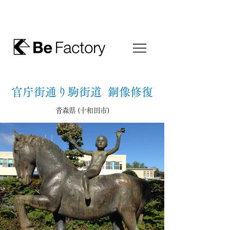
官庁街通り駒街道 銅像修復
青森県 (十和田市)